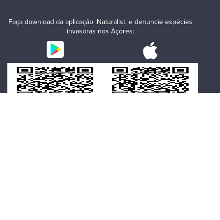
Faça download da aplicação iNaturalist, e denuncie espécies
invasoras nos Açores:
Para mais informações
consulte o seguinte
link
.