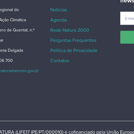
news
Notícias
egional do
Agenda
Ação Climática
Rede Natura 2000
ero de Quental, n.º
Perguntas Frequentes
ar
Política de Privacidade
nta Delgada
Contatos
206 700
snatura@azores.gov.pt
TURA (LIFE17 IPE/PT/000010) é cofinanciado pela União Europe