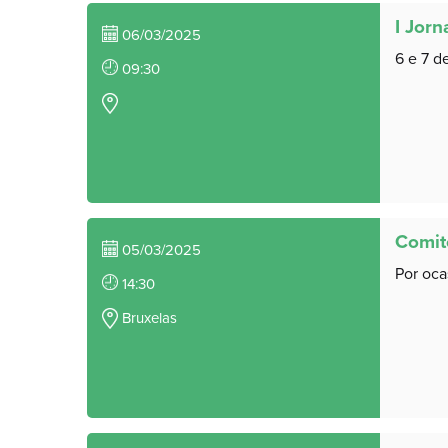
I Jorn
06/03/2025
6 e 7 d
09:30
Comit
05/03/2025
Por oca
14:30
Bruxelas