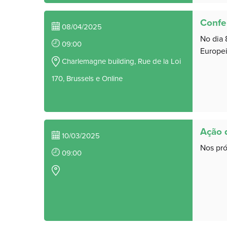
Confe
08/04/2025
No dia 
09:00
Europeia
Charlemagne building, Rue de la Loi
170, Brussels e Online
Ação 
10/03/2025
Nos próx
09:00