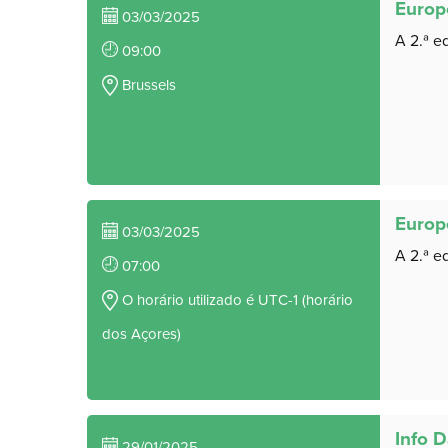
Europ
03/03/2025
A 2.ª e
09:00
Brussels
Europ
03/03/2025
A 2.ª e
07:00
O horário utilizado é UTC-1 (horário
dos Açores)
Info 
29/01/2025