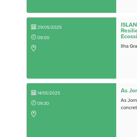
ISLAN
29/05/2025
Resil
Ecossi
09:00
Ilha Gr
As Jo
14/05/2025
As Jorn
09:30
concret