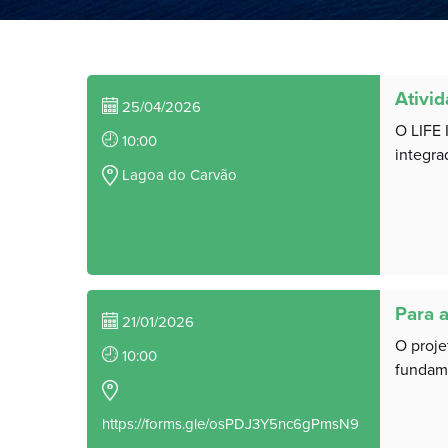
Ativi
25/04/2026
O LIFE 
10:00
integrad
Lagoa do Carvão
Para 
21/01/2026
O proje
10:00
fundame
https://forms.gle/osPDJ3Y5nc6gPmsN9