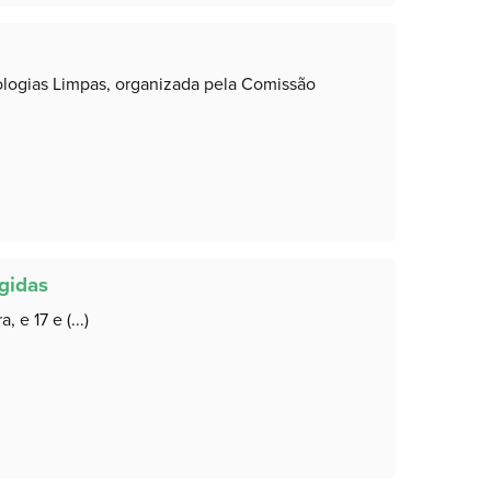
ologias Limpas, organizada pela Comissão
gidas
 e 17 e (...)