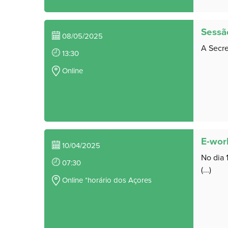
Sessão
08/05/2025
A Secre
13:30
Online
E-wor
10/04/2025
No dia 
07:30
(...)
Online *horário dos Açores