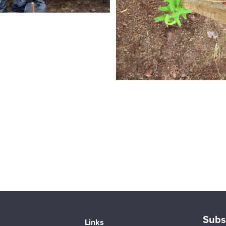
Subs
Links