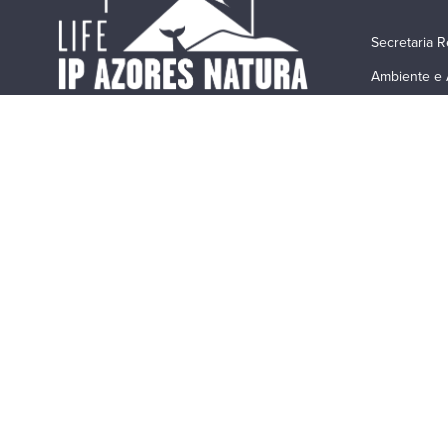
Secretaria R
Ambiente e 
Avenida Ant
9C – 3.º and
9500-160 Po
(+351) 296 
lifeip.azore
Copyright © 2026 LIFE IP AZORES NATURA.