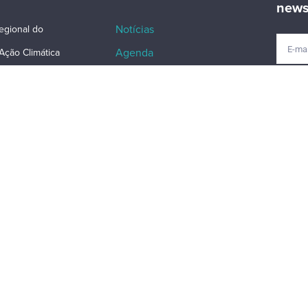
news
Notícias
egional do
Agenda
Ação Climática
Rede Natura 2000
ero de Quental, n.º
Perguntas Frequentes
ar
Política de Privacidade
nta Delgada
Contatos
206 700
snatura@azores.gov.pt