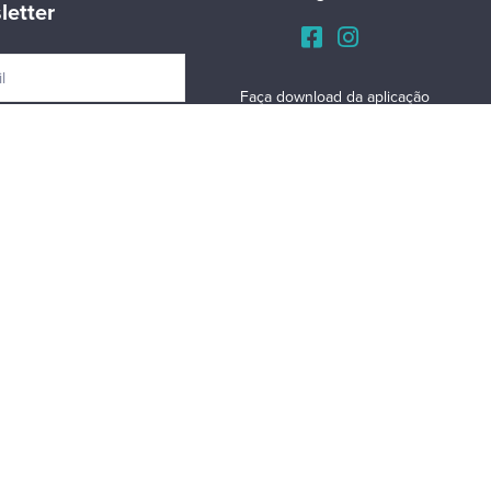
letter
Faça download da aplicação
iNaturalist, e denuncie
espécies invasoras nos
Açores:
Para mais informações
consulte o seguinte
link
.