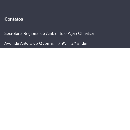
Contatos
Secretaria Regional do Ambiente e Ação Climática
Avenida Antero de Quental, n.º 9C – 3.º andar
9500-160 Ponta Delgada
(+351) 296 206 700
lifeip.azoresnatura@azores.gov.pt
Links
Notícias
Agenda