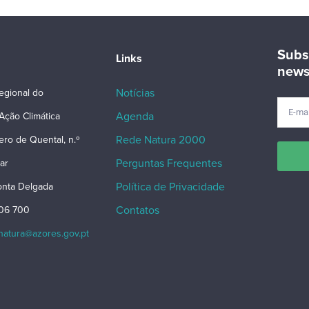
Subs
Links
news
Notícias
egional do
Agenda
Ação Climática
Rede Natura 2000
ero de Quental, n.º
Perguntas Frequentes
ar
Política de Privacidade
nta Delgada
Contatos
206 700
snatura@azores.gov.pt