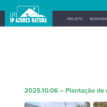
PROJETO
BIODIVER
2025.10.06 – Plantação de n
Skip
to
content