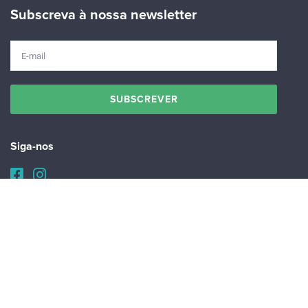
Subscreva à nossa newsletter
Siga-nos
Faça download da aplicação iNaturalist, e denuncie espécies
invasoras nos Açores: