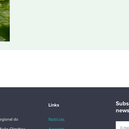
Subs
Links
news
Notícias
egional do