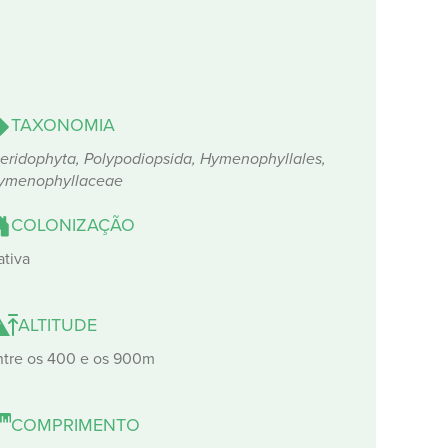
TAXONOMIA
teridophyta, Polypodiopsida, Hymenophyllales,
ymenophyllaceae
COLONIZAÇÃO
ativa
ALTITUDE
ntre os 400 e os 900m
COMPRIMENTO