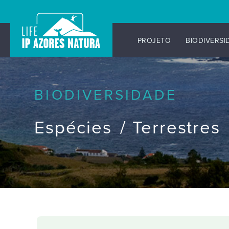
PROJETO
BIODIVERSI
Skip
to
content
BIODIVERSIDADE
Espécies
Terrestres