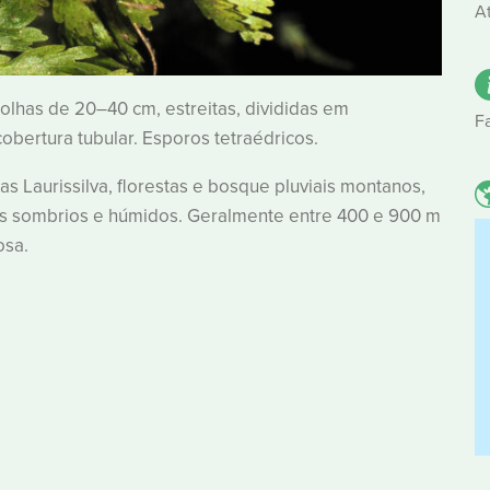
A
olhas de 20–40 cm, estreitas, divididas em
F
obertura tubular. Esporos tetraédricos.
 Laurissilva, florestas e bosque pluviais montanos,
ais sombrios e húmidos. Geralmente entre 400 e 900 m
osa.