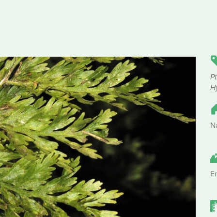
P
H
N
E