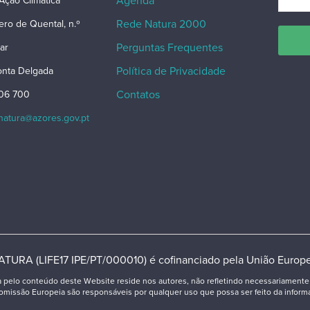
Agenda
Ação Climática
Rede Natura 2000
ero de Quental, n.º
Perguntas Frequentes
ar
Política de Privacidade
nta Delgada
Contatos
206 700
snatura@azores.gov.pt
TURA (LIFE17 IPE/PT/000010) é cofinanciado pela União Europe
a pelo conteúdo deste Website reside nos autores, não refletindo necessariamente 
issão Europeia são responsáveis por qualquer uso que possa ser feito da informa