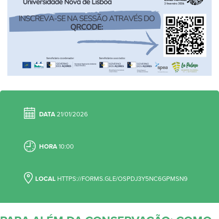
DATA
21/01/2026
HORA
10:00
LOCAL
HTTPS://FORMS.GLE/OSPDJ3Y5NC6GPMSN9