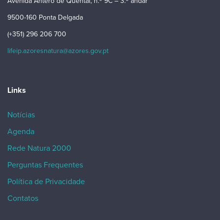
Avenida Antero de Quental, n.º 9C – 3.º andar
9500-160 Ponta Delgada
(+351) 296 206 700
lifeip.azoresnatura@azores.gov.pt
Links
Notícias
Agenda
Rede Natura 2000
Perguntas Frequentes
Política de Privacidade
Contatos