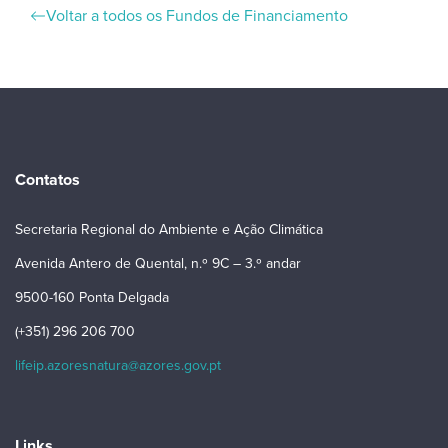
Voltar a todos os Fundos de Financiamento
Contatos
Secretaria Regional do Ambiente e Ação Climática
Avenida Antero de Quental, n.º 9C – 3.º andar
9500-160 Ponta Delgada
(+351) 296 206 700
lifeip.azoresnatura@azores.gov.pt
Links