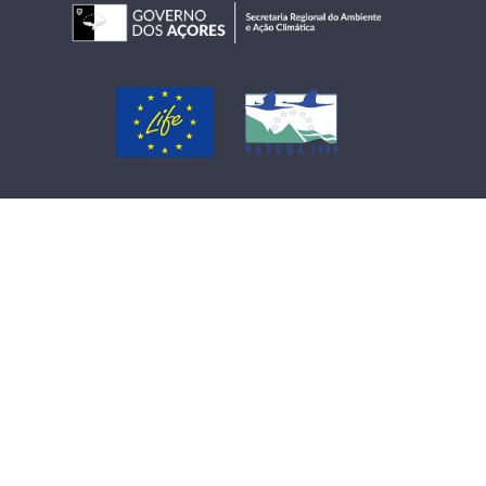
Copyright © 2026 LIFE IP AZORES NATURA.
O projeto LIFE IP AZORES NATURA (LIFE17 IPE/PT/000010)
é cofinanciado pela União Europeia através do Programa
LIFE.
A responsabilidade exclusiva pelo conteúdo deste Website reside nos
autores, não refletindo necessariamente a opinião da União Europeia.