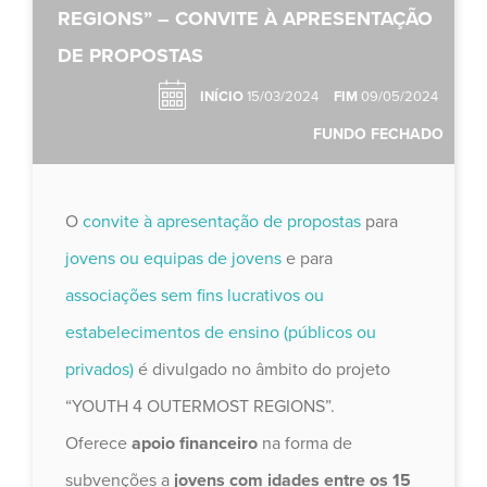
REGIONS” – CONVITE À APRESENTAÇÃO
DE PROPOSTAS
INÍCIO
15/03/2024
FIM
09/05/2024
FUNDO FECHADO
O
convite à apresentação de propostas
para
jovens ou equipas de jovens
e para
associações sem fins lucrativos ou
estabelecimentos de ensino (públicos ou
privados)
é divulgado no âmbito do projeto
“YOUTH 4 OUTERMOST REGIONS”.
Oferece
apoio financeiro
na forma de
subvenções a
jovens com idades entre os 15