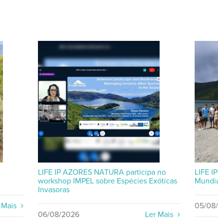
LIFE IP AZORES NATURA participa no
LIFE I
workshop IMPEL sobre Espécies Exóticas
Mundia
Invasoras
 Mais
05/08
06/08/2026
Ler Mais