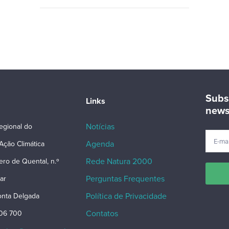
Subs
Links
news
Notícias
egional do
Agenda
Ação Climática
Rede Natura 2000
ero de Quental, n.º
Perguntas Frequentes
ar
Política de Privacidade
nta Delgada
Contatos
206 700