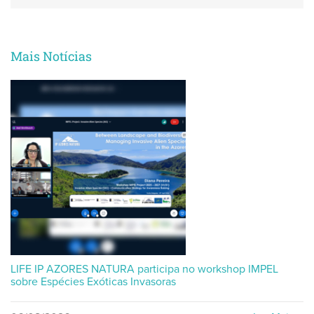
Mais Notícias
LIFE IP AZORES NATURA participa no workshop IMPEL
sobre Espécies Exóticas Invasoras