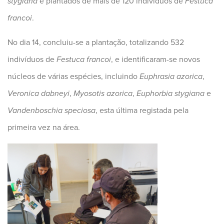
stygiana
e plantados de mais de 120 indivíduos de
Festuca
francoi
.
No dia 14, concluiu-se a plantação, totalizando 532
indivíduos de
Festuca francoi
, e identificaram-se novos
núcleos de várias espécies, incluindo
Euphrasia azorica
,
Veronica dabneyi
,
Myosotis azorica
,
Euphorbia stygiana
e
Vandenboschia speciosa
, esta última registada pela
primeira vez na área.