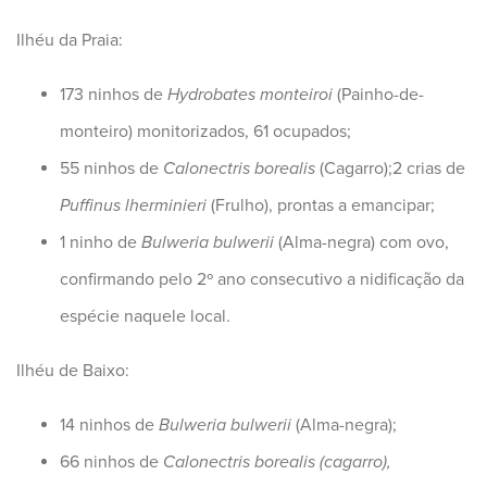
Ilhéu da Praia:
173 ninhos de
Hydrobates monteiroi
(Painho-de-
monteiro) monitorizados, 61 ocupados;
55 ninhos de
Calonectris borealis
(Cagarro);2 crias de
Puffinus lherminieri
(Frulho), prontas a emancipar;
1 ninho de
Bulweria bulwerii
(Alma-negra) com ovo,
confirmando pelo 2º ano consecutivo a nidificação da
espécie naquele local.
Ilhéu de Baixo:
14 ninhos de
Bulweria bulwerii
(Alma-negra);
66 ninhos de
Calonectris borealis (cagarro),