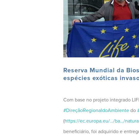
Reserva Mundial da Bios
espécies exóticas invas
Com base no projeto integrado LIFE
#
DireçãoRegionaldoAmbiente
do
(
https://ec.europa.eu/…/ba…/natur
a
beneficiário, foi adquirido e entr