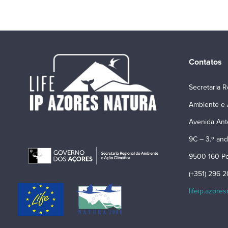
Contatos
Secretaria R
Ambiente e 
Avenida Ant
9C – 3.º and
9500-160 Po
(+351) 296 
lifeip.azore