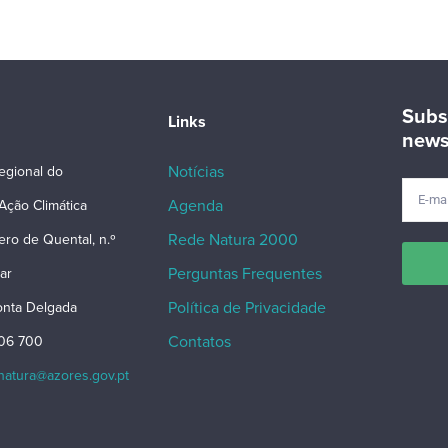
Subs
Links
news
Notícias
egional do
Agenda
Ação Climática
Rede Natura 2000
ero de Quental, n.º
Perguntas Frequentes
ar
Política de Privacidade
nta Delgada
Contatos
206 700
snatura@azores.gov.pt