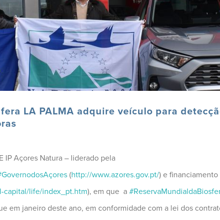
fera LA PALMA adquire veículo para detecçã
oras
 IP Açores Natura – liderado pela
#
GovernodosAçores
(
http://www.azores.gov.pt/
) e financiamento 
l-capital/life/index_pt.htm
), em que a
#
ReservaMundialdaBiosfe
egue em janeiro deste ano, em conformidade com a lei dos c
ontrat