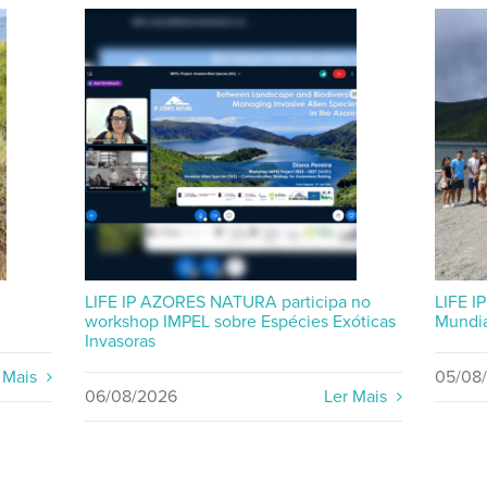
LIFE IP AZORES NATURA participa no
LIFE I
workshop IMPEL sobre Espécies Exóticas
Mundia
Invasoras
 Mais
05/08
06/08/2026
Ler Mais