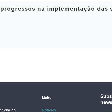
 progressos na implementação das 
Subs
Links
news
Notícias
egional do