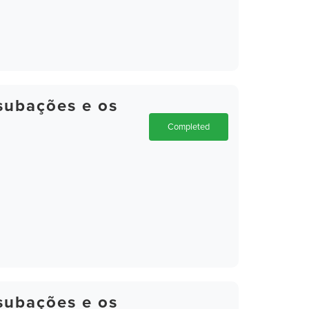
subações e os
Completed
subações e os