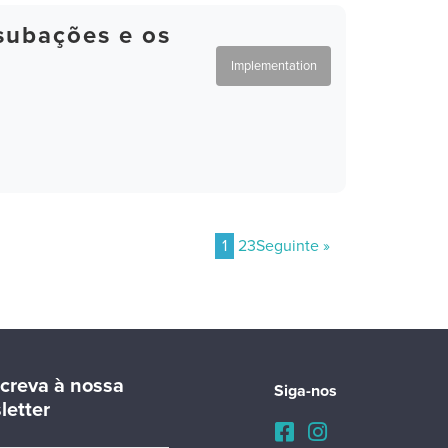
subações e os
Implementation
1
2
3
Seguinte »
creva à nossa
Siga-nos
letter