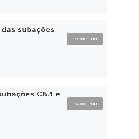
o das subações
Implementation
subações C6.1 e
Implementation