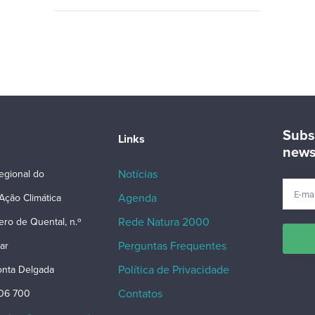
Subs
Links
news
Notícias
egional do
Agenda
Ação Climática
Rede Natura 2000
ero de Quental, n.º
Perguntas Frequentes
ar
Política de Privacidade
nta Delgada
Contatos
206 700