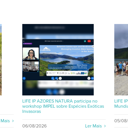
LIFE IP AZORES NATURA participa no
LIFE I
workshop IMPEL sobre Espécies Exóticas
Mundia
Invasoras
 Mais
05/08
06/08/2026
Ler Mais