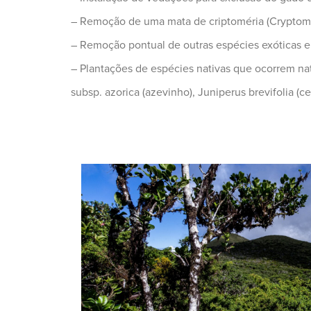
– Remoção de uma mata de criptoméria (Cryptomer
– Remoção pontual de outras espécies exóticas e
– Plantações de espécies nativas que ocorrem natur
subsp. azorica (azevinho), Juniperus brevifolia (c