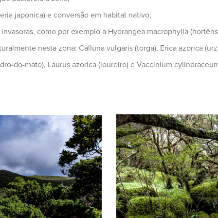
ia japonica) e conversão em habitat nativo;
 invasoras, como por exemplo a Hydrangea macrophylla (hortênsi
almente nesta zona: Calluna vulgaris (torga), Erica azorica (urz
edro-do-mato), Laurus azorica (loureiro) e Vaccinium cylindraceum