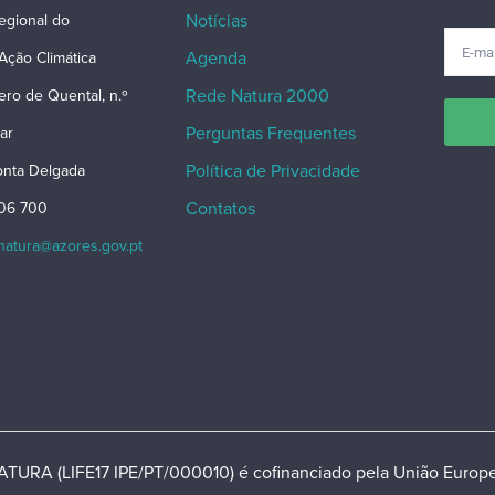
Notícias
egional do
Agenda
Ação Climática
Rede Natura 2000
ero de Quental, n.º
Perguntas Frequentes
ar
Política de Privacidade
nta Delgada
Contatos
206 700
snatura@azores.gov.pt
TURA (LIFE17 IPE/PT/000010) é cofinanciado pela União Europe