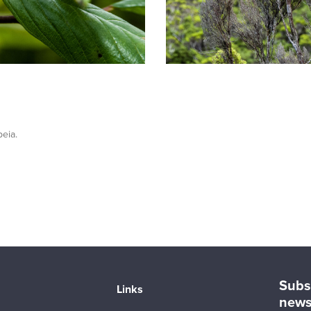
eia.
Subs
Links
news