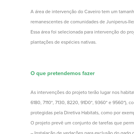
A área de intervenção do Caveiro tem um tamanho
remanescentes de comunidades de Juniperus-Ilex,
Essa área foi selecionada para intervenção do pr
plantações de espécies nativas.
O que pretendemos fazer
As intervenções do projeto terão lugar nos habit
6180, 7110*, 7130, 8220, 91D0*, 9360* e 9560*), 
protegidas pela Diretiva Habitats, como por exem
O projeto prevê um conjunto de tarefas que perm
– Instalação de vedações para exclusão do gado q