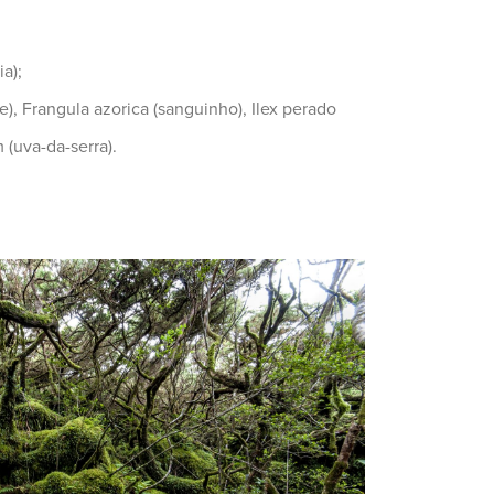
a);
e), Frangula azorica (sanguinho), Ilex perado
 (uva-da-serra).