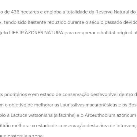
 de 436 hectares e engloba a totalidade da Reserva Natural do 
 tendo sido bastante reduzido durante o século passado devido 
ojeto LIFE IP AZORES NATURA para recuperar o habitat original at
ats prioritários e em estado de conservação desfavorável dentro 
com o objetivo de melhorar as Laurissilvas macaronésicas e os Bo
plo a Lactuca watsoniana (alfacinha) e o Arceuthobium azoricum
itirão melhorar o estado de conservação desta área de interve
ue pastoreia a zona;