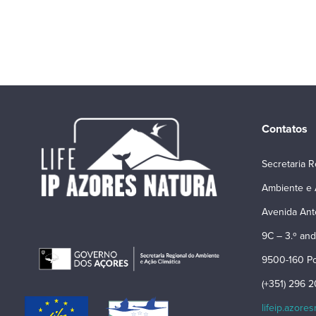
Contatos
Secretaria R
Ambiente e 
Avenida Ant
9C – 3.º and
9500-160 Po
(+351) 296 
lifeip.azore