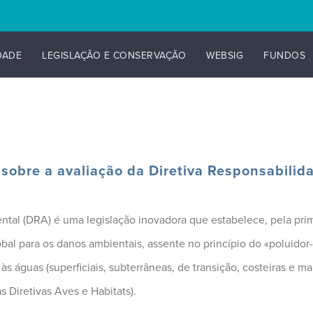
DADE
LEGISLAÇÃO E CONSERVAÇÃO
WEBSIG
FUNDOS
 sobre a avaliação da Diretiva Responsabili
ntal (DRA) é uma legislação inovadora que estabelece, pela prim
al para os danos ambientais, assente no princípio do «poluidor-
às águas (superficiais, subterrâneas, de transição, costeiras e ma
s Diretivas Aves e Habitats).