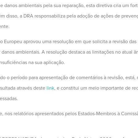
e danos ambientais pela sua reparação, esta diretiva cria um for
Além disso, a DRA responsabiliza pela adoção de ações de preven
ente.
o Europeu aprovou uma resolução em que solicita a revisão das 
danos ambientais. A resolução destaca as limitações no atual âm
nsuficiências na sua aplicação.
ado o período para apresentação de comentários à revisão, está
nsultada através deste
link
, e constitui um meio importante de rec
ressadas.
e, nos relatórios apresentados pelos Estados-Membros à Comissã