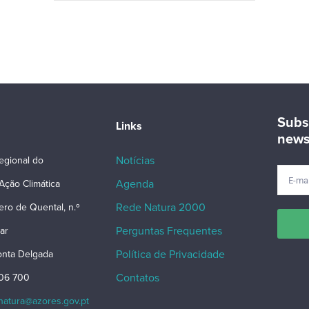
Subs
Links
news
Notícias
egional do
Agenda
Ação Climática
Rede Natura 2000
ero de Quental, n.º
Perguntas Frequentes
ar
Política de Privacidade
nta Delgada
Contatos
206 700
snatura@azores.gov.pt