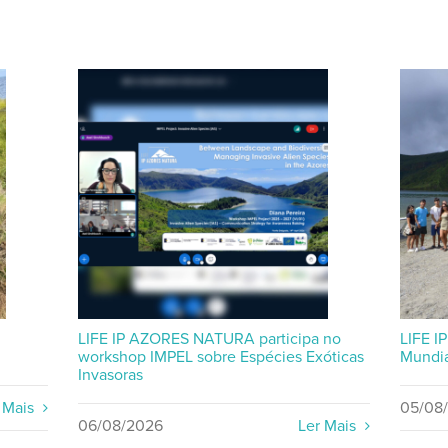
LIFE IP AZORES NATURA participa no
LIFE I
workshop IMPEL sobre Espécies Exóticas
Mundia
Invasoras
 Mais
05/08
06/08/2026
Ler Mais