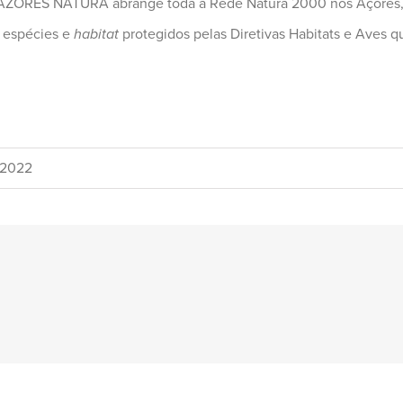
 IP AZORES NATURA abrange toda a Rede Natura 2000 nos Açores,
e espécies e
habitat
protegidos pelas Diretivas Habitats e Aves
/2022