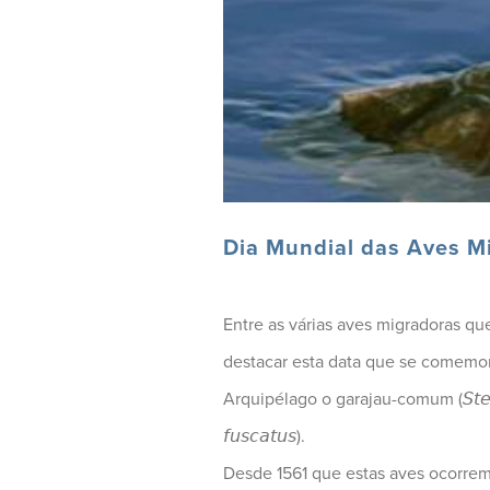
Dia Mundial das Aves Mi
Entre as várias aves migradoras qu
destacar esta data que se comemor
Arquipélago o garajau-comum (𝘚𝘵𝘦𝘳𝘯𝘢 
𝘧𝘶𝘴𝘤𝘢𝘵𝘶𝘴).
Desde 1561 que estas aves ocorrem