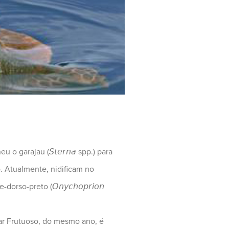
garajau (𝘚𝘵𝘦𝘳𝘯𝘢 spp.) para
. Atualmente, nidificam no
e-dorso-preto (𝘖𝘯𝘺𝘤𝘩𝘰𝘱𝘳𝘪𝘰𝘯
ar Frutuoso, do mesmo ano, é