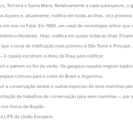
Pico, Terceira e Santa Maria. Relativamente a cada subespécie, o
 Açores e, atualmente, nidifica em todas as ilhas. Já a primeira 
s em voo no Faial. Em 1960, um casal de ornitólogos refere que 
 Atlântico-Nordeste. Hoje, nidifica em quase todas as ilhas. Final
 que o local de nidificação mais próximo é São Tomé e Príncipe
– 2 casais) escolhem o ilhéu da Praia para nidificar.
ril e partem no fim do verão. Os garajaus-rosados migram tradic
arajaus-comuns para a costa do Brasil e Argentina.
a conservação destas e outras espécies de aves marinhas prese
tação de trabalhos de conservação para aves marinhas –, por e
 nos ilhéus da Região.
a LIFE da União Europeia.