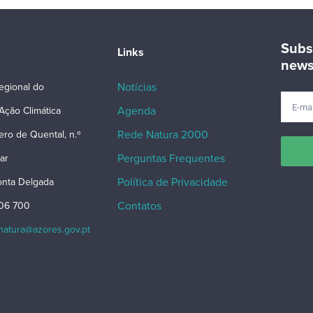
Subs
Links
news
Notícias
egional do
Agenda
Ação Climática
Rede Natura 2000
ero de Quental, n.º
Perguntas Frequentes
ar
Política de Privacidade
nta Delgada
Contatos
206 700
snatura@azores.gov.pt