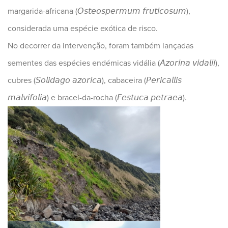
margarida-africana (𝘖𝘴𝘵𝘦𝘰𝘴𝘱𝘦𝘳𝘮𝘶𝘮 𝘧𝘳𝘶𝘵𝘪𝘤𝘰𝘴𝘶𝘮),
considerada uma espécie exótica de risco.
No decorrer da intervenção, foram também lançadas
sementes das espécies endémicas vidália (𝘈𝘻𝘰𝘳𝘪𝘯𝘢 𝘷𝘪𝘥𝘢𝘭𝘪𝘪),
cubres (𝘚𝘰𝘭𝘪𝘥𝘢𝘨𝘰 𝘢𝘻𝘰𝘳𝘪𝘤𝘢), cabaceira (𝘗𝘦𝘳𝘪𝘤𝘢𝘭𝘭𝘪𝘴
𝘮𝘢𝘭𝘷𝘪𝘧𝘰𝘭𝘪𝘢) e bracel-da-rocha (𝘍𝘦𝘴𝘵𝘶𝘤𝘢 𝘱𝘦𝘵𝘳𝘢𝘦𝘢).