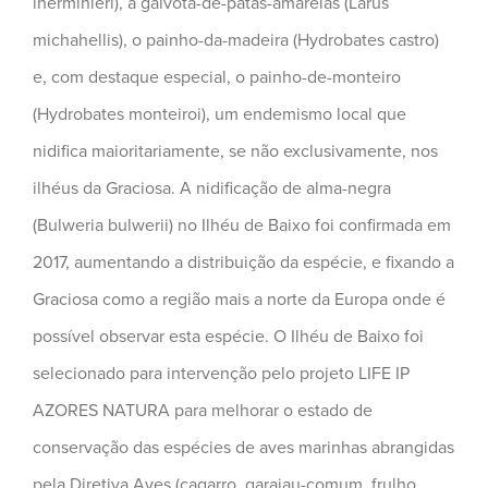
lherminieri), a gaivota-de-patas-amarelas (Larus
michahellis), o painho-da-madeira (Hydrobates castro)
e, com destaque especial, o painho-de-monteiro
(Hydrobates monteiroi), um endemismo local que
nidifica maioritariamente, se não exclusivamente, nos
ilhéus da Graciosa. A nidificação de alma-negra
(Bulweria bulwerii) no Ilhéu de Baixo foi confirmada em
2017, aumentando a distribuição da espécie, e fixando a
Graciosa como a região mais a norte da Europa onde é
possível observar esta espécie. O Ilhéu de Baixo foi
selecionado para intervenção pelo projeto LIFE IP
AZORES NATURA para melhorar o estado de
conservação das espécies de aves marinhas abrangidas
pela Diretiva Aves (cagarro, garajau-comum, frulho,